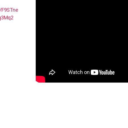
l/F9STne
qq3Mq2