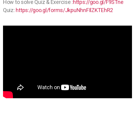
How to solve Quiz & Exercise :
https://goo.gl/F9STne
Quiz:
https://goo.gl/forms/JkpuNhnFIlZKTEhR2